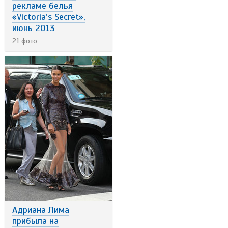
рекламе белья
«Victoria’s Secret»,
июнь 2013
21 фото
Адриана Лима
прибыла на