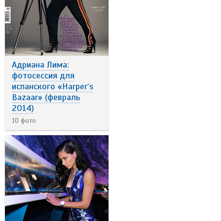
Адриана Лима:
фотосессия для
испанского «Harper’s
Bazaar» (февраль
2014)
10 фото