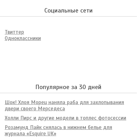
Социальные сети
Твиттер
Одноклассники
Популярное за 30 дней
Шок! Хлоя Морец наняла раба для захлопывания
двери своего Мерседеса
Холли Пирс и другие модели в топлес фотосессии
Розамунд Пайк снялась в нижнем белье для
журнала «Esquire UK»