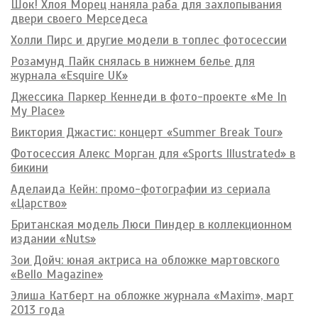
Шок! Хлоя Морец наняла раба для захлопывания
двери своего Мерседеса
Холли Пирс и другие модели в топлес фотосессии
Розамунд Пайк снялась в нижнем белье для
журнала «Esquire UK»
Джессика Паркер Кеннеди в фото-проекте «Me In
My Place»
Виктория Джастис: концерт «Summer Break Tour»
Фотосессия Алекс Морган для «Sports Illustrated» в
бикини
Аделаида Кейн: промо-фотографии из сериала
«Царство»
Британская модель Люси Пиндер в коллекционном
издании «Nuts»
Зои Дойч: юная актриса на обложке мартовского
«Bello Magazine»
Элиша Катберт на обложке журнала «Maxim», март
2013 года