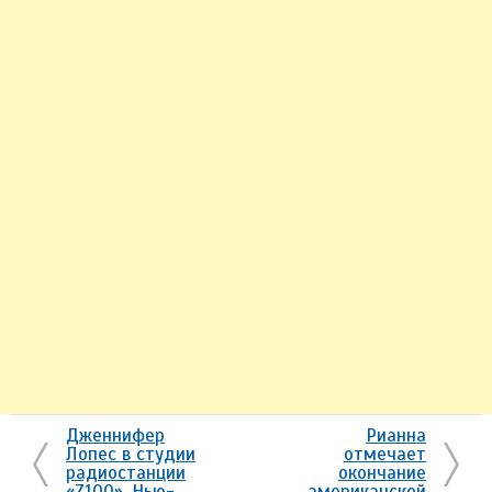
Дженнифер
Рианна
Лопес в студии
отмечает
радиостанции
окончание
«Z100», Нью-
американской