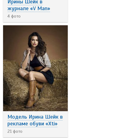
Ирины Шейк в
журнале «V Man»
4 фото
Модель Ирина Шейк в
рекламе обуви «Xti»
21 фото