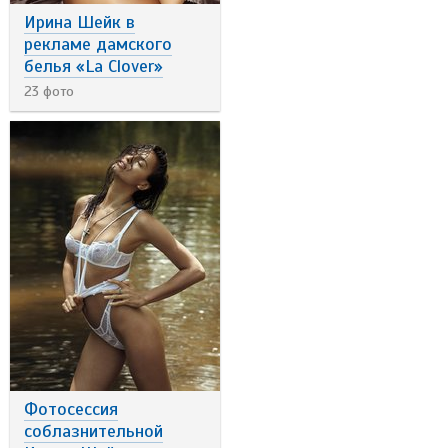
Ирина Шейк в
рекламе дамского
белья «La Clover»
23 фото
Фотосессия
соблазнительной