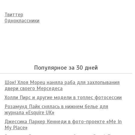
Твиттер
Одноклассники
Популярное за 30 дней
Шок! Хлоя Морец наняла раба для захлопывания
двери своего Мерседеса
Холли Пирс и другие модели в топлес фотосессии
Розамунд Пайк снялась в нижнем белье для
журнала «Esquire UK»
Джессика Паркер Кеннеди в фото-проекте «Me In
My Place»