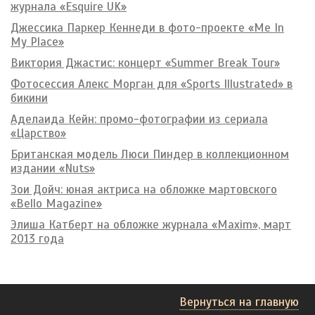
журнала «Esquire UK»
Джессика Паркер Кеннеди в фото-проекте «Me In
My Place»
Виктория Джастис: концерт «Summer Break Tour»
Фотосессия Алекс Морган для «Sports Illustrated» в
бикини
Аделаида Кейн: промо-фотографии из сериала
«Царство»
Британская модель Люси Пиндер в коллекционном
издании «Nuts»
Зои Дойч: юная актриса на обложке мартовского
«Bello Magazine»
Элиша Катберт на обложке журнала «Maxim», март
2013 года
Вернуться на главную