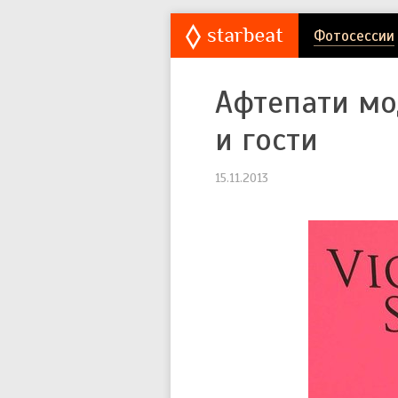
Фотосессии
Афтепати мод
и гости
15.11.2013