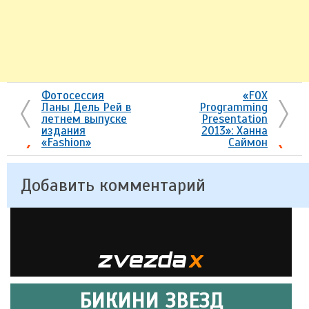
Фотосессия
«FOX
Ланы Дель Рей в
Programming
летнем выпуске
Presentation
издания
2013»: Ханна
«Fashion»
Саймон
Добавить комментарий
БИКИНИ ЗВЕЗД