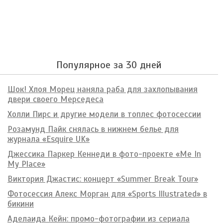
Популярное за 30 дней
Шок! Хлоя Морец наняла раба для захлопывания
двери своего Мерседеса
Холли Пирс и другие модели в топлес фотосессии
Розамунд Пайк снялась в нижнем белье для
журнала «Esquire UK»
Джессика Паркер Кеннеди в фото-проекте «Me In
My Place»
Виктория Джастис: концерт «Summer Break Tour»
Фотосессия Алекс Морган для «Sports Illustrated» в
бикини
Аделаида Кейн: промо-фотографии из сериала