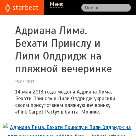
Меню
Адриана Лима,
Бехати Принслу и
Лили Олдридж на
пляжной вечеринке
15.05.2013
14 мая 2013 года модели Адриана Лима,
Бехати Принслу и Лили Олдридж украсили
своим присутствием пляжную вечеринку
«Pink Carpet Party» в Санта-Монике.