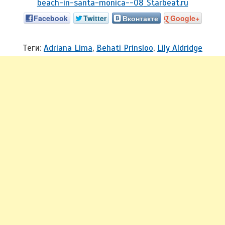
Facebook
Twitter
Вконтакте
Google+
Теги:
Adriana Lima
,
Behati Prinsloo
,
Lily Aldridge