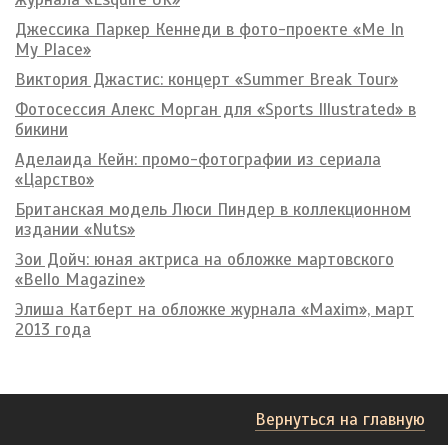
Джессика Паркер Кеннеди в фото-проекте «Me In
My Place»
Виктория Джастис: концерт «Summer Break Tour»
Фотосессия Алекс Морган для «Sports Illustrated» в
бикини
Аделаида Кейн: промо-фотографии из сериала
«Царство»
Британская модель Люси Пиндер в коллекционном
издании «Nuts»
Зои Дойч: юная актриса на обложке мартовского
«Bello Magazine»
Элиша Катберт на обложке журнала «Maxim», март
2013 года
Вернуться на главную