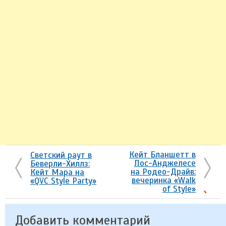
Кейт Бланшетт в
Светский раут в
Лос-Анджелесе
Беверли-Хиллз:
на Родео-Драйв:
Кейт Мара на
вечеринка «Walk
«QVC Style Party»
of Style»
Добавить комментарий