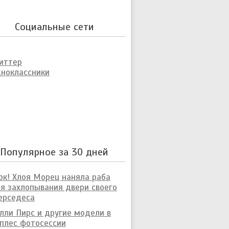
Социальные сети
иттер
ноклассники
Популярное за 30 дней
к! Хлоя Морец наняла раба
я захлопывания двери своего
ерседеса
лли Пирс и другие модели в
плес фотосессии