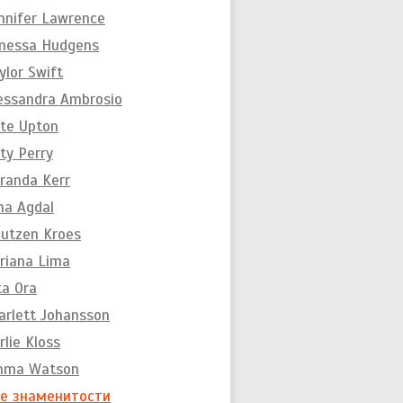
nnifer Lawrence
nessa Hudgens
ylor Swift
essandra Ambrosio
te Upton
ty Perry
randa Kerr
na Agdal
utzen Kroes
riana Lima
ta Ora
arlett Johansson
rlie Kloss
mma Watson
е знаменитости