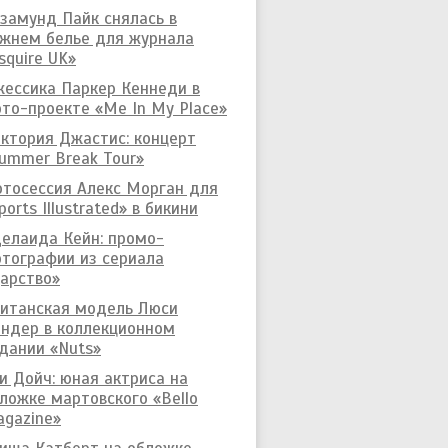
замунд Пайк снялась в
жнем белье для журнала
squire UK»
ессика Паркер Кеннеди в
то-проекте «Me In My Place»
ктория Джастис: концерт
ummer Break Tour»
тосессия Алекс Морган для
ports Illustrated» в бикини
елаида Кейн: промо-
тографии из сериала
арство»
итанская модель Люси
ндер в коллекционном
дании «Nuts»
и Дойч: юная актриса на
ложке мартовского «Bello
gazine»