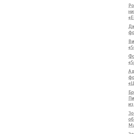
Ро
ни
«E
Дж
фо
Ви
«S
Фо
«S
Ад
фо
«Ц
Бр
Пи
из
Зо
об
Ma