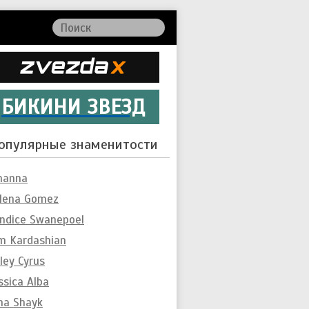
БИКИНИ ЗВЕЗД
опулярные знаменитости
hanna
lena Gomez
ndice Swanepoel
m Kardashian
ley Cyrus
ssica Alba
ina Shayk