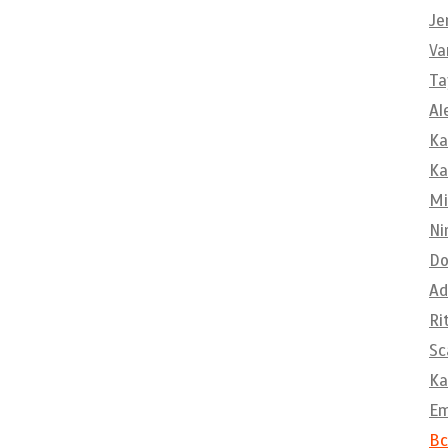
Je
Va
Ta
Al
Ka
Ka
Mi
Ni
Do
Ad
Ri
Sc
Ka
E
Вс