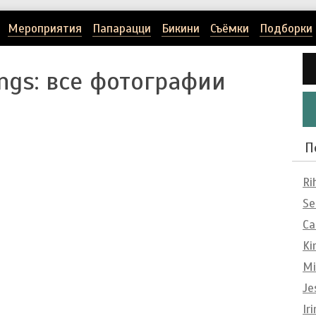
Мероприятия
Папарацци
Бикини
Съёмки
Подборки
ngs
: все фотографии
П
Ri
Se
Ca
Ki
Mi
Je
Ir