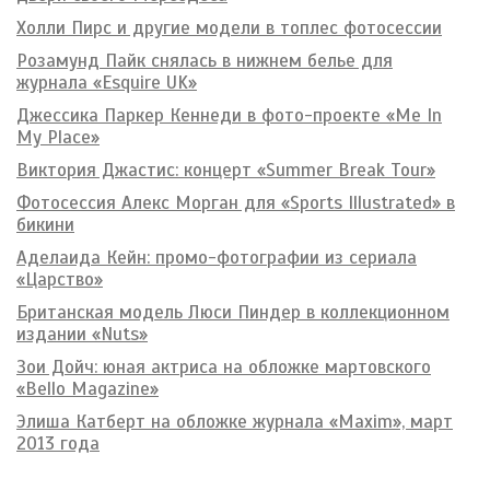
Холли Пирс и другие модели в топлес фотосессии
Розамунд Пайк снялась в нижнем белье для
журнала «Esquire UK»
Джессика Паркер Кеннеди в фото-проекте «Me In
My Place»
Виктория Джастис: концерт «Summer Break Tour»
Фотосессия Алекс Морган для «Sports Illustrated» в
бикини
Аделаида Кейн: промо-фотографии из сериала
«Царство»
Британская модель Люси Пиндер в коллекционном
издании «Nuts»
Зои Дойч: юная актриса на обложке мартовского
«Bello Magazine»
Элиша Катберт на обложке журнала «Maxim», март
2013 года