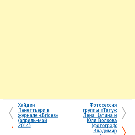
Хайден
Фотосессия
Панеттьери в
группы «Тату»:
журнале «Brides»
Лена Катина и
(апрель-май
Юля Волкова
2014)
(фотограф:
Владимир