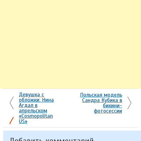
Девушка с
Польская модель
обложки: Нина
Сандра Кубика в
Агдал в
бикини-
апрельском
фотосессии
«Cosmopolitan
US»
Добавить комментарий