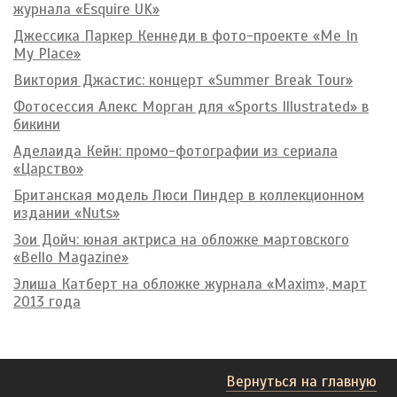
журнала «Esquire UK»
Джессика Паркер Кеннеди в фото-проекте «Me In
My Place»
Виктория Джастис: концерт «Summer Break Tour»
Фотосессия Алекс Морган для «Sports Illustrated» в
бикини
Аделаида Кейн: промо-фотографии из сериала
«Царство»
Британская модель Люси Пиндер в коллекционном
издании «Nuts»
Зои Дойч: юная актриса на обложке мартовского
«Bello Magazine»
Элиша Катберт на обложке журнала «Maxim», март
2013 года
Вернуться на главную