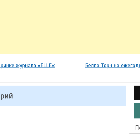
ринке журнала «ELLE»:
Белла Торн на ежегод
арий
П