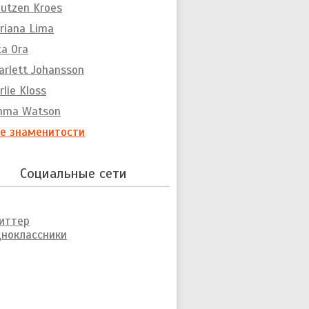
utzen Kroes
riana Lima
ta Ora
arlett Johansson
rlie Kloss
mma Watson
е знаменитости
Социальные сети
иттер
ноклассники