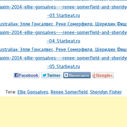
Facebook
Twitter
Вконтакте
Google+
Теги:
Ellie Gonsalves
,
Renee Somerfield
,
Sheridyn Fisher