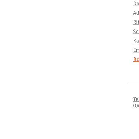
Do
Ad
Ri
Sc
Ka
E
Вс
Тв
Од