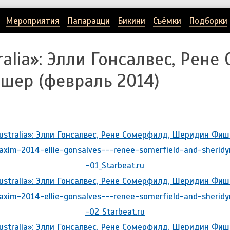
Мероприятия
Папарацци
Бикини
Съёмки
Подборки
alia»: Элли Гонсалвес, Рене
ер (февраль 2014)