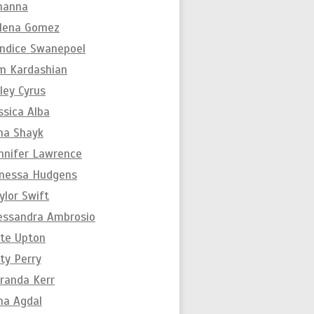
hanna
lena Gomez
ndice Swanepoel
m Kardashian
ley Cyrus
ssica Alba
ina Shayk
nnifer Lawrence
nessa Hudgens
ylor Swift
essandra Ambrosio
te Upton
ty Perry
randa Kerr
na Agdal