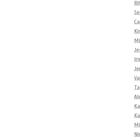
Ri
Se
Ca
Ki
Mi
Je
Ir
Je
Va
Ta
Al
Ka
Ka
Mi
Ni