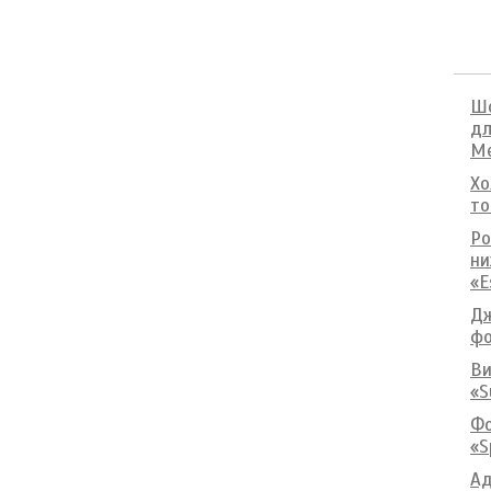
Шо
дл
М
Хо
то
Ро
ни
«E
Дж
фо
Ви
«S
Фо
«S
Ад