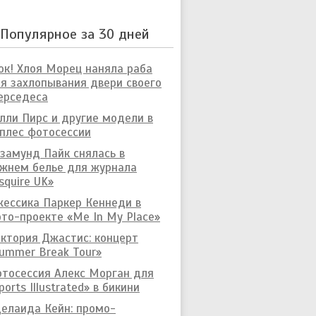
Популярное за 30 дней
к! Хлоя Морец наняла раба
я захлопывания двери своего
ерседеса
лли Пирс и другие модели в
плес фотосессии
замунд Пайк снялась в
жнем белье для журнала
squire UK»
ессика Паркер Кеннеди в
то-проекте «Me In My Place»
ктория Джастис: концерт
ummer Break Tour»
тосессия Алекс Морган для
ports Illustrated» в бикини
елаида Кейн: промо-