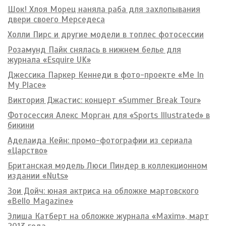
Шок! Хлоя Морец наняла раба для захлопывания
двери своего Мерседеса
Холли Пирс и другие модели в топлес фотосессии
Розамунд Пайк снялась в нижнем белье для
журнала «Esquire UK»
Джессика Паркер Кеннеди в фото-проекте «Me In
My Place»
Виктория Джастис: концерт «Summer Break Tour»
Фотосессия Алекс Морган для «Sports Illustrated» в
бикини
Аделаида Кейн: промо-фотографии из сериала
«Царство»
Британская модель Люси Пиндер в коллекционном
издании «Nuts»
Зои Дойч: юная актриса на обложке мартовского
«Bello Magazine»
Элиша Катберт на обложке журнала «Maxim», март