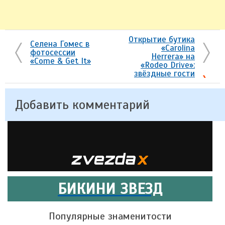
Открытие бутика
Селена Гомес в
«Carolina
фотосессии
Herrera» на
«Come & Get It»
«Rodeo Drive»:
звёздные гости
Добавить комментарий
БИКИНИ ЗВЕЗД
Популярные знаменитости