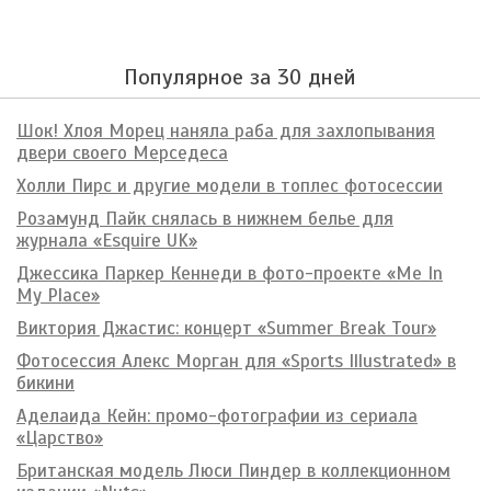
Популярное за 30 дней
Шок! Хлоя Морец наняла раба для захлопывания
двери своего Мерседеса
Холли Пирс и другие модели в топлес фотосессии
Розамунд Пайк снялась в нижнем белье для
журнала «Esquire UK»
Джессика Паркер Кеннеди в фото-проекте «Me In
My Place»
Виктория Джастис: концерт «Summer Break Tour»
Фотосессия Алекс Морган для «Sports Illustrated» в
бикини
Аделаида Кейн: промо-фотографии из сериала
«Царство»
Британская модель Люси Пиндер в коллекционном