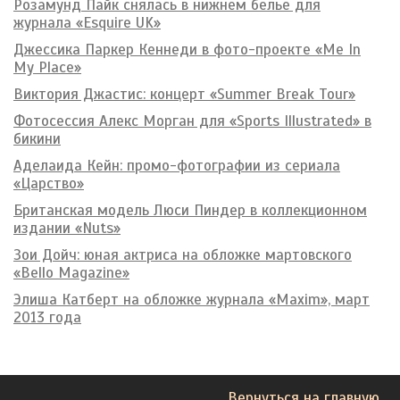
Розамунд Пайк снялась в нижнем белье для
журнала «Esquire UK»
Джессика Паркер Кеннеди в фото-проекте «Me In
My Place»
Виктория Джастис: концерт «Summer Break Tour»
Фотосессия Алекс Морган для «Sports Illustrated» в
бикини
Аделаида Кейн: промо-фотографии из сериала
«Царство»
Британская модель Люси Пиндер в коллекционном
издании «Nuts»
Зои Дойч: юная актриса на обложке мартовского
«Bello Magazine»
Элиша Катберт на обложке журнала «Maxim», март
2013 года
Вернуться на главную