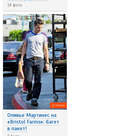
14 фото
Оливье Мартинес на
«Bristol Farms»: багет
в пакет!