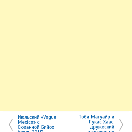
Тоби Магуайр и
Июльский «Vogue
Лукас Хаас:
Mexico» с
дружеский
Сюзанной Бийох
разговор по