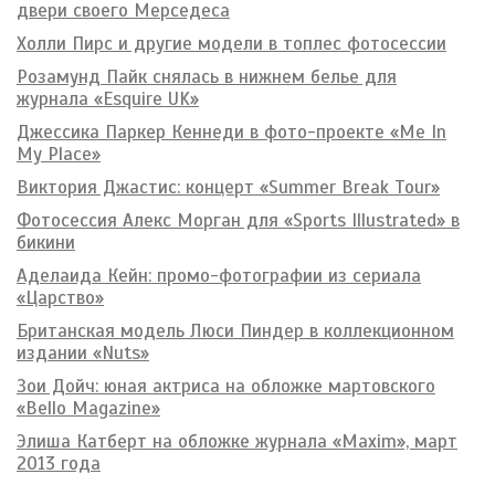
двери своего Мерседеса
Холли Пирс и другие модели в топлес фотосессии
Розамунд Пайк снялась в нижнем белье для
журнала «Esquire UK»
Джессика Паркер Кеннеди в фото-проекте «Me In
My Place»
Виктория Джастис: концерт «Summer Break Tour»
Фотосессия Алекс Морган для «Sports Illustrated» в
бикини
Аделаида Кейн: промо-фотографии из сериала
«Царство»
Британская модель Люси Пиндер в коллекционном
издании «Nuts»
Зои Дойч: юная актриса на обложке мартовского
«Bello Magazine»
Элиша Катберт на обложке журнала «Maxim», март
2013 года