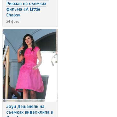
Рикман на съемках
фильма «A Little
Chaos»
24 фото
Зоуи Дешанель на
съемках видеоклипа в