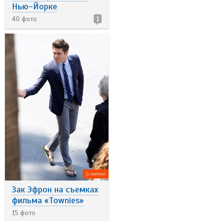
Нью-Йорке
40 фото
1
Зак Эфрон на съемках
фильма «Townies»
15 фото