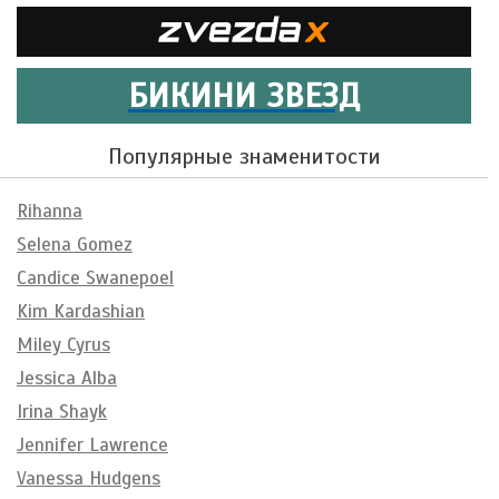
БИКИНИ ЗВЕЗД
Популярные знаменитости
Rihanna
Selena Gomez
Candice Swanepoel
Kim Kardashian
Miley Cyrus
Jessica Alba
Irina Shayk
Jennifer Lawrence
Vanessa Hudgens