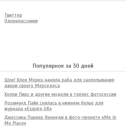
Твиттер
Одноклассники
Популярное за 30 дней
Шок! Хлоя Морец наняла раба для захлопывания
двери своего Мерседеса
Холли Пирс и другие модели в топлес фотосессии
Розамунд Пайк снялась в нижнем белье для
журнала «Esquire UK»
Джессика Паркер Кеннеди в фото-проекте «Me In
My Place»