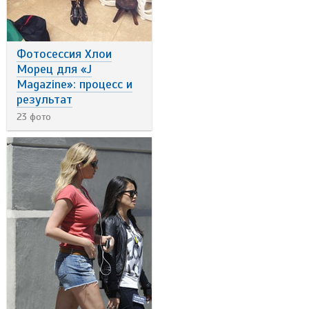
Фотосессия Хлои
Морец для «J
Magazine»: процесс и
результат
23 фото