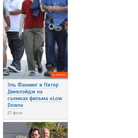
Эль Фаннинг и Питер
Динклэйдж на
съемках фильма «Low
Down»
27 фото