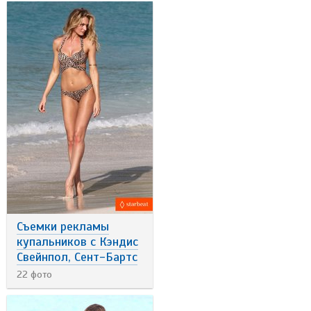
Съемки рекламы
купальников с Кэндис
Свейнпол, Сент-Бартс
22 фото