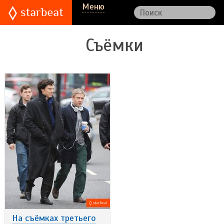
Меню
Съёмки
На съёмках третьего