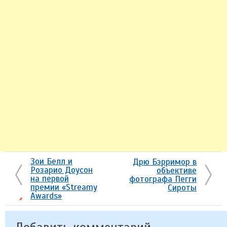
Зои Белл и
Дрю Бэрримор в
Розарио Доусон
объективе
на первой
фотографа Пегги
премии «Streamy
Сироты
Awards»