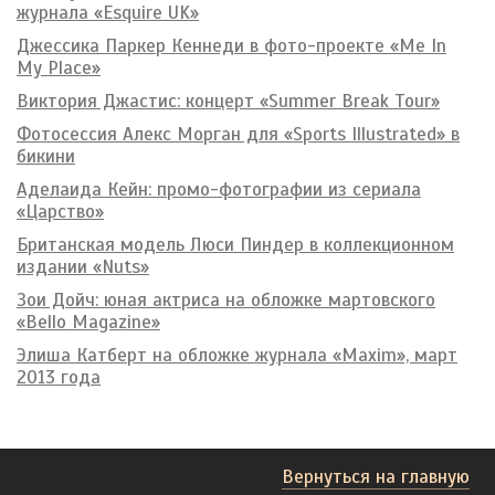
журнала «Esquire UK»
Джессика Паркер Кеннеди в фото-проекте «Me In
My Place»
Виктория Джастис: концерт «Summer Break Tour»
Фотосессия Алекс Морган для «Sports Illustrated» в
бикини
Аделаида Кейн: промо-фотографии из сериала
«Царство»
Британская модель Люси Пиндер в коллекционном
издании «Nuts»
Зои Дойч: юная актриса на обложке мартовского
«Bello Magazine»
Элиша Катберт на обложке журнала «Maxim», март
2013 года
Вернуться на главную