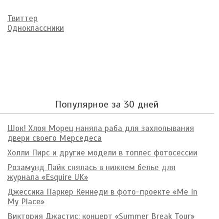
Твиттер
Одноклассники
Популярное за 30 дней
Шок! Хлоя Морец наняла раба для захлопывания
двери своего Мерседеса
Холли Пирс и другие модели в топлес фотосессии
Розамунд Пайк снялась в нижнем белье для
журнала «Esquire UK»
Джессика Паркер Кеннеди в фото-проекте «Me In
My Place»
Виктория Джастис: концерт «Summer Break Tour»