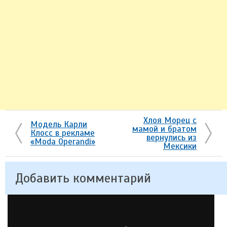
Хлоя Морец с
Модель Карли
мамой и братом
Клосс в рекламе
вернулись из
«Moda Operandi»
Мексики
Добавить комментарий