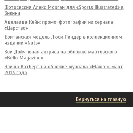
Фотосессия Алекс Морган для «Sports Illustrated» в
бикини
Аделаида Кейн: промо-фотографии из сериала
«Царство»
Британская модель Люси Пиндер в коллекционном
издании «Nuts»
Зои Дойч: юная актриса на обложке мартовского
«Bello Magazine»
Элиша Катберт на обложке журнала «Maxim», март
2013 года
Вернуться на главную