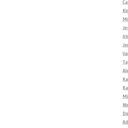
Ca
Ki
Mi
Je
Ir
Je
Va
Ta
Al
Ka
Ka
Mi
Ni
Do
Ad