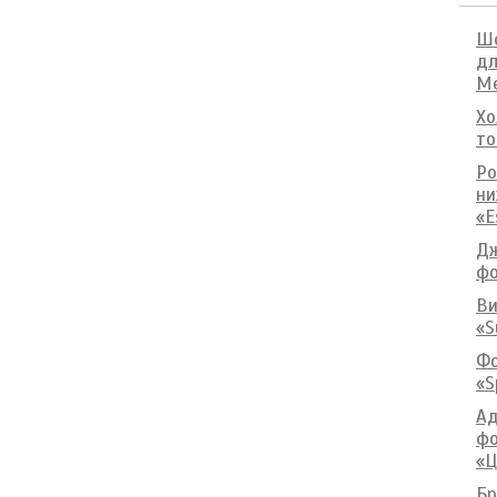
Шо
дл
М
Хо
то
Ро
ни
«E
Дж
фо
Ви
«S
Фо
«S
Ад
фо
«Ц
Бр