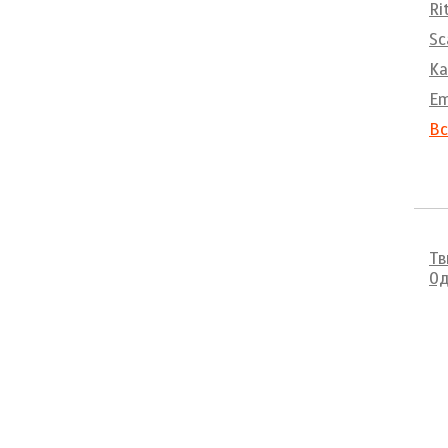
Ri
Sc
Ka
E
Вс
Тв
Од