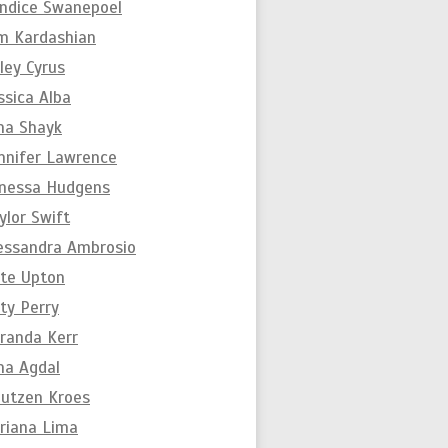
ndice Swanepoel
m Kardashian
ley Cyrus
ssica Alba
ina Shayk
nnifer Lawrence
nessa Hudgens
ylor Swift
essandra Ambrosio
te Upton
ty Perry
randa Kerr
na Agdal
utzen Kroes
riana Lima