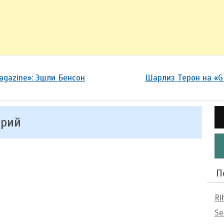
gazine»: Эшли Бенсон
Шарлиз Терон на «G
арий
П
Ri
Se