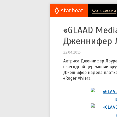
Фотосессии
«GLAAD Media
Дженнифер 
22.04.2013
Актриса Дженнифер Лоуре
ежегодной церемонии вруч
Дженнифер надела платье 
«Roger Vivier».