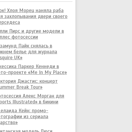
к! Хлоя Морец наняла раба
я захлопывания двери своего
ерседеса
лли Пирс и другие модели в
плес фотосессии
замунд Пайк снялась в
жнем белье для журнала
squire UK»
ессика Паркер Кеннеди в
то-проекте «Me In My Place»
ктория Джастис: концерт
ummer Break Tour»
тосессия Алекс Морган для
ports Illustrated» в бикини
елаида Кейн: промо-
тографии из сериала
арство»
итанская модель Люси