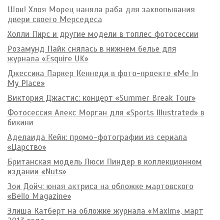
Шок! Хлоя Морец наняла раба для захлопывания
двери своего Мерседеса
Холли Пирс и другие модели в топлес фотосессии
Розамунд Пайк снялась в нижнем белье для
журнала «Esquire UK»
Джессика Паркер Кеннеди в фото-проекте «Me In
My Place»
Виктория Джастис: концерт «Summer Break Tour»
Фотосессия Алекс Морган для «Sports Illustrated» в
бикини
Аделаида Кейн: промо-фотографии из сериала
«Царство»
Британская модель Люси Пиндер в коллекционном
издании «Nuts»
Зои Дойч: юная актриса на обложке мартовского
«Bello Magazine»
Элиша Катберт на обложке журнала «Maxim», март