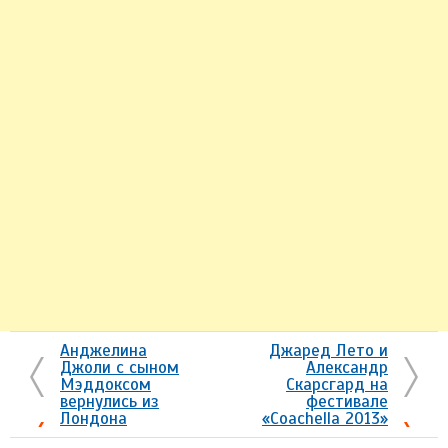
Анджелина
Джаред Лето и
Джоли с сыном
Александр
Мэддоксом
Скарсгард на
вернулись из
фестивале
Лондона
«Coachella 2013»