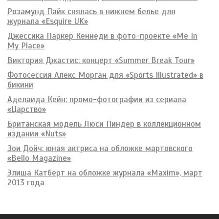
Розамунд Пайк снялась в нижнем белье для
журнала «Esquire UK»
Джессика Паркер Кеннеди в фото-проекте «Me In
My Place»
Виктория Джастис: концерт «Summer Break Tour»
Фотосессия Алекс Морган для «Sports Illustrated» в
бикини
Аделаида Кейн: промо-фотографии из сериала
«Царство»
Британская модель Люси Пиндер в коллекционном
издании «Nuts»
Зои Дойч: юная актриса на обложке мартовского
«Bello Magazine»
Элиша Катберт на обложке журнала «Maxim», март
2013 года