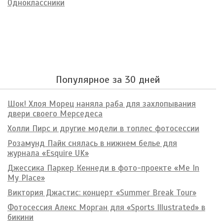
Одноклассники
Популярное за 30 дней
Шок! Хлоя Морец наняла раба для захлопывания
двери своего Мерседеса
Холли Пирс и другие модели в топлес фотосессии
Розамунд Пайк снялась в нижнем белье для
журнала «Esquire UK»
Джессика Паркер Кеннеди в фото-проекте «Me In
My Place»
Виктория Джастис: концерт «Summer Break Tour»
Фотосессия Алекс Морган для «Sports Illustrated» в
бикини