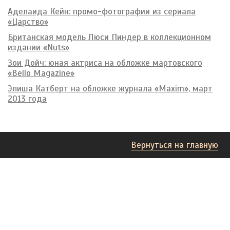
Аделаида Кейн: промо-фотографии из сериала
«Царство»
Британская модель Люси Пиндер в коллекционном
издании «Nuts»
Зои Дойч: юная актриса на обложке мартовского
«Bello Magazine»
Элиша Катберт на обложке журнала «Maxim», март
2013 года
Вернуться на главную