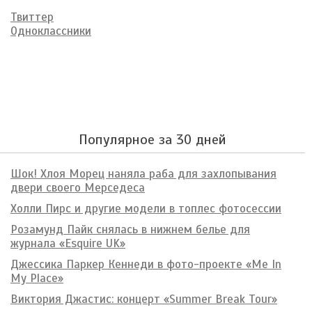
Твиттер
Одноклассники
Популярное за 30 дней
Шок! Хлоя Морец наняла раба для захлопывания
двери своего Мерседеса
Холли Пирс и другие модели в топлес фотосессии
Розамунд Пайк снялась в нижнем белье для
журнала «Esquire UK»
Джессика Паркер Кеннеди в фото-проекте «Me In
My Place»
Виктория Джастис: концерт «Summer Break Tour»