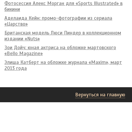
Фотосессия Алекс Морган для «Sports Illustrated» в
бикини
Аделаида Кейн: промо-фотографии из сериала
«Царство»
Британская модель Люси Пиндер в коллекционном
издании «Nuts»
Зои Дойч: юная актриса на обложке мартовского
«Bello Magazine»
Элиша Катберт на обложке журнала «Maxim», март
2013 года
Вернуться на главную