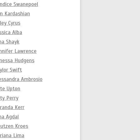
ndice Swanepoel
m Kardashian
ley Cyrus
ssica Alba
ina Shayk
nnifer Lawrence
nessa Hudgens
ylor Swift
essandra Ambrosio
te Upton
ty Perry
randa Kerr
na Agdal
utzen Kroes
riana Lima