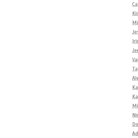
Ca
Ki
Mi
Je
Ir
Je
Va
Ta
Al
Ka
Ka
Mi
Ni
Do
Ad