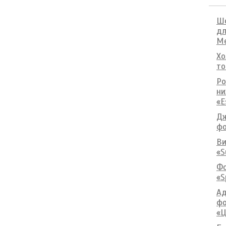
Шо
дл
М
Хо
то
Ро
ни
«E
Дж
фо
Ви
«S
Фо
«S
Ад
фо
«Ц