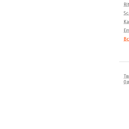
Ri
Sc
Ka
E
Вс
Тв
Од