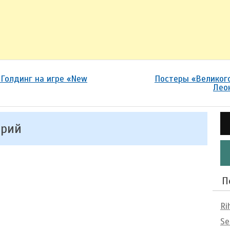
Голдинг на игре «New
Постеры «Великого
Лео
арий
П
Ri
Se