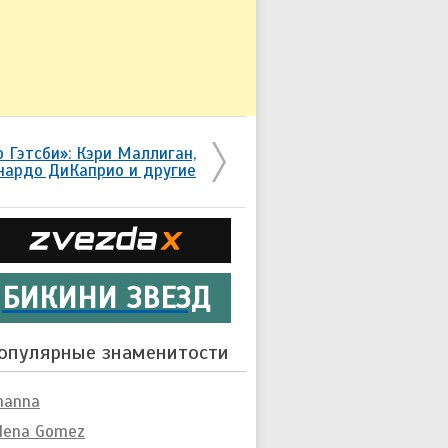
 Гэтсби»: Кэри Маллиган,
нардо ДиКаприо и другие
БИКИНИ ЗВЕЗД
опулярные знаменитости
hanna
lena Gomez