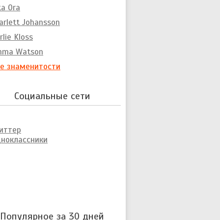
ta Ora
arlett Johansson
rlie Kloss
mma Watson
е знаменитости
Социальные сети
иттер
ноклассники
Популярное за 30 дней