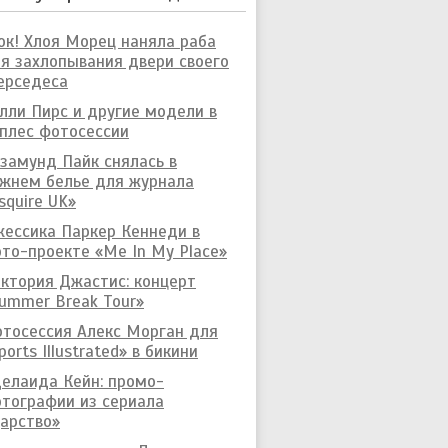
к! Хлоя Морец наняла раба
я захлопывания двери своего
ерседеса
лли Пирс и другие модели в
плес фотосессии
замунд Пайк снялась в
жнем белье для журнала
squire UK»
ессика Паркер Кеннеди в
то-проекте «Me In My Place»
ктория Джастис: концерт
ummer Break Tour»
тосессия Алекс Морган для
ports Illustrated» в бикини
елаида Кейн: промо-
тографии из сериала
арство»