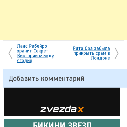
Лаис Рибейро
Рита Ора забыла
хранит Секрет
прикрыть срам в
Виктории между
Лондоне
ягодиц
Добавить комментарий
БИКИНИ ЗВЕЗД