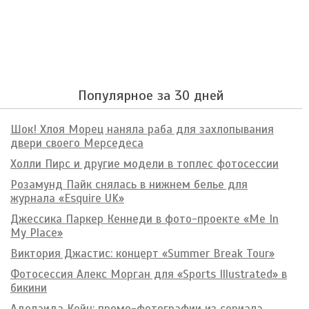
Популярное за 30 дней
Шок! Хлоя Морец наняла раба для захлопывания
двери своего Мерседеса
Холли Пирс и другие модели в топлес фотосессии
Розамунд Пайк снялась в нижнем белье для
журнала «Esquire UK»
Джессика Паркер Кеннеди в фото-проекте «Me In
My Place»
Виктория Джастис: концерт «Summer Break Tour»
Фотосессия Алекс Морган для «Sports Illustrated» в
бикини
Аделаида Кейн: промо-фотографии из сериала