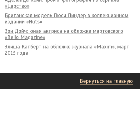
«Царство»
Британская модель Люси Пиндер в коллекционном
издании «Nuts»
Зои Дойч: юная актриса на обложке мартовского
«Bello Magazine»
Элиша Катберт на обложке журнала «Maxim», март
2013 года
Вернуться на главную