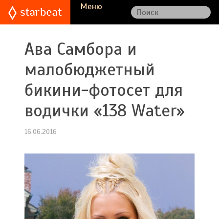
Меню
Ава Самбора и
малобюджетный
бикини-фотосет для
водички «138 Water»
16.06.2016