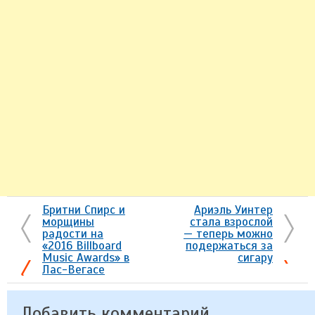
Бритни Спирс и
Ариэль Уинтер
морщины
стала взрослой
радости на
— теперь можно
«2016 Billboard
подержаться за
Music Awards» в
сигару
Лас-Вегасе
Добавить комментарий