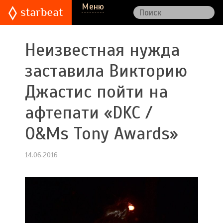
Меню
Неизвестная нужда
заставила Викторию
Джастис пойти на
афтепати «DKC /
O&Ms Tony Awards»
14.06.2016