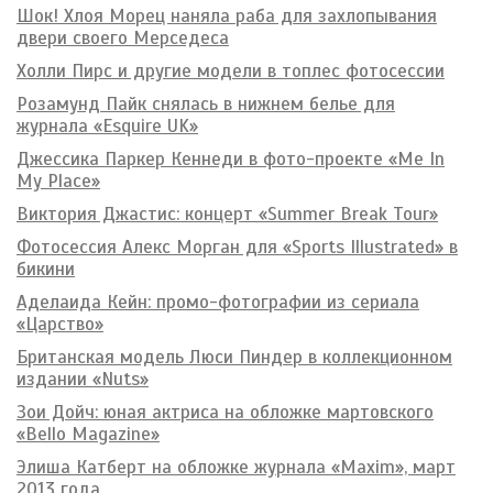
Шок! Хлоя Морец наняла раба для захлопывания
двери своего Мерседеса
Холли Пирс и другие модели в топлес фотосессии
Розамунд Пайк снялась в нижнем белье для
журнала «Esquire UK»
Джессика Паркер Кеннеди в фото-проекте «Me In
My Place»
Виктория Джастис: концерт «Summer Break Tour»
Фотосессия Алекс Морган для «Sports Illustrated» в
бикини
Аделаида Кейн: промо-фотографии из сериала
«Царство»
Британская модель Люси Пиндер в коллекционном
издании «Nuts»
Зои Дойч: юная актриса на обложке мартовского
«Bello Magazine»
Элиша Катберт на обложке журнала «Maxim», март
2013 года