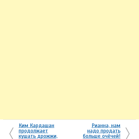
Ким Кардашан
Рианна, нам
продолжает
надо продать
кушать дрожжи,
больше очёчей!