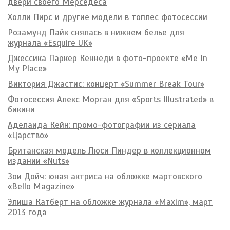
двери своего Мерседеса
Холли Пирс и другие модели в топлес фотосессии
Розамунд Пайк снялась в нижнем белье для
журнала «Esquire UK»
Джессика Паркер Кеннеди в фото-проекте «Me In
My Place»
Виктория Джастис: концерт «Summer Break Tour»
Фотосессия Алекс Морган для «Sports Illustrated» в
бикини
Аделаида Кейн: промо-фотографии из сериала
«Царство»
Британская модель Люси Пиндер в коллекционном
издании «Nuts»
Зои Дойч: юная актриса на обложке мартовского
«Bello Magazine»
Элиша Катберт на обложке журнала «Maxim», март
2013 года