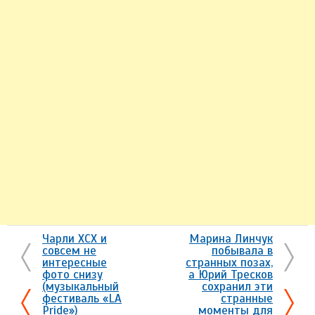
Чарли ХСХ и
Марина Линчук
совсем не
побывала в
интересные
странных позах,
фото снизу
а Юрий Тресков
(музыкальный
сохранил эти
фестиваль «LA
странные
Pride»)
моменты для