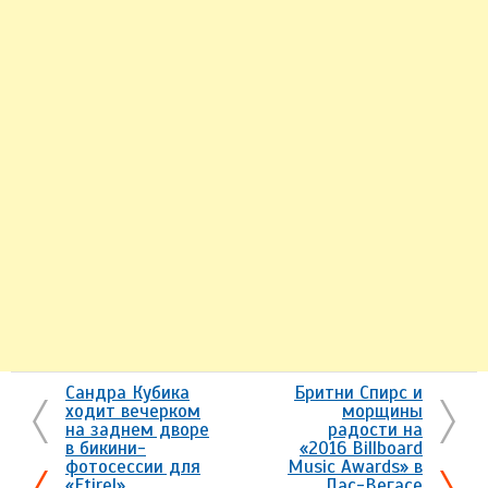
Сандра Кубика
Бритни Спирс и
ходит вечерком
морщины
на заднем дворе
радости на
в бикини-
«2016 Billboard
фотосессии для
Music Awards» в
«Etirel»
Лас-Вегасе