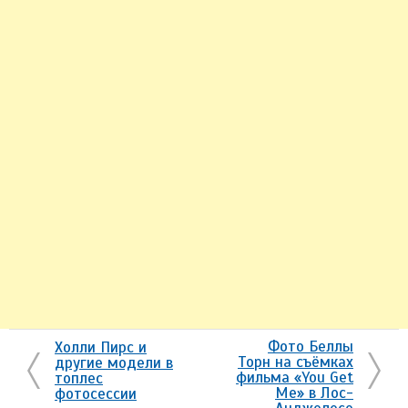
Фото Беллы
Холли Пирс и
Торн на съёмках
другие модели в
фильма «You Get
топлес
Me» в Лос-
фотосессии