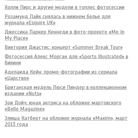
Холли Пирс и другие модели в топлес фотосессии
Розамунд Пайк снялась в нижнем белье для
журнала «Esquire UK»
Джессика Паркер Кеннеди в фото-проекте «Me In
My Place»
Виктория Джастис: концерт «Summer Break Tour»
Фотосессия Алекс Морган для «Sports Illustrated» в
бикини
Аделаида Кейн: промо-фотографии из сериала
«Царство»
Британская модель Люси Пиндер в коллекционном
издании «Nuts»
Зои Дойч: юная актриса на обложке мартовского
«Bello Magazine»
Элиша Катберт на обложке журнала «Maxim», март
2013 года