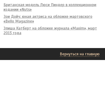
Британская модель Люси Пиндер в коллекционном
издании «Nuts»
Зои Дойч: юная актриса на обложке мартовского
«Bello Magazine»
Элиша Катберт на обложке журнала «Maxim», март
2013 года
Вернуться на главную