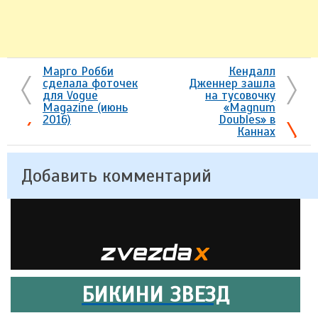
Марго Робби
Кендалл
сделала фоточек
Дженнер зашла
для Vogue
на тусовочку
Magazine (июнь
«Magnum
2016)
Doubles» в
Каннах
Добавить комментарий
БИКИНИ ЗВЕЗД