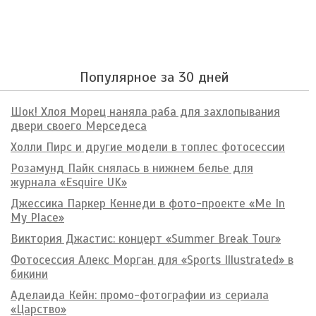
Популярное за 30 дней
Шок! Хлоя Морец наняла раба для захлопывания
двери своего Мерседеса
Холли Пирс и другие модели в топлес фотосессии
Розамунд Пайк снялась в нижнем белье для
журнала «Esquire UK»
Джессика Паркер Кеннеди в фото-проекте «Me In
My Place»
Виктория Джастис: концерт «Summer Break Tour»
Фотосессия Алекс Морган для «Sports Illustrated» в
бикини
Аделаида Кейн: промо-фотографии из сериала
«Царство»