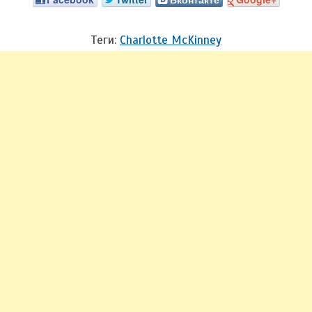
Теги:
Charlotte McKinney