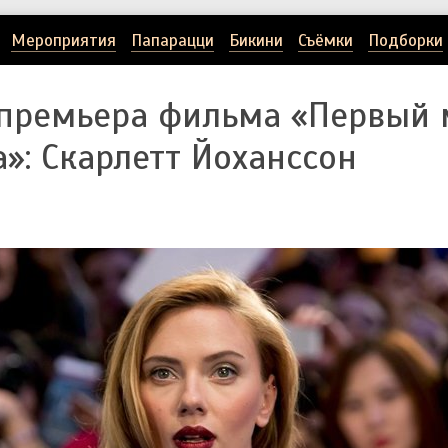
Мероприятия
Папарацци
Бикини
Съёмки
Подборки
премьера фильма «Первый м
»: Скарлетт Йоханссон