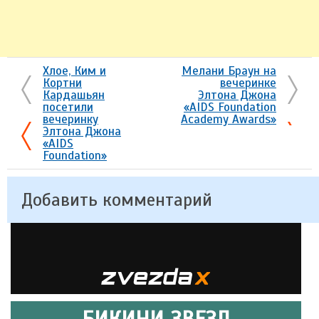
Хлое, Ким и
Мелани Браун на
Кортни
вечеринке
Кардашьян
Элтона Джона
посетили
«AIDS Foundation
вечеринку
Academy Awards»
Элтона Джона
«AIDS
Foundation»
Добавить комментарий
БИКИНИ ЗВЕЗД