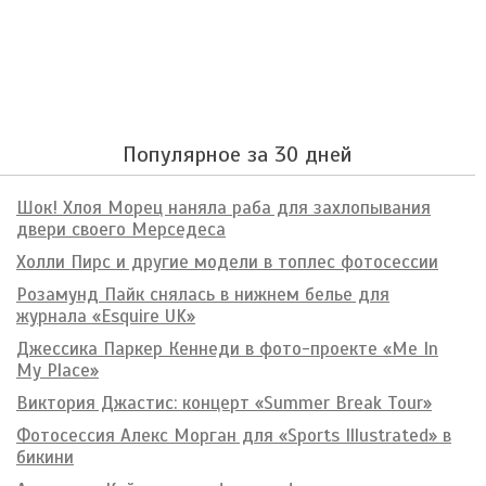
Популярное за 30 дней
Шок! Хлоя Морец наняла раба для захлопывания
двери своего Мерседеса
Холли Пирс и другие модели в топлес фотосессии
Розамунд Пайк снялась в нижнем белье для
журнала «Esquire UK»
Джессика Паркер Кеннеди в фото-проекте «Me In
My Place»
Виктория Джастис: концерт «Summer Break Tour»
Фотосессия Алекс Морган для «Sports Illustrated» в
бикини