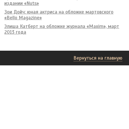
издании «Nuts»
Зои Дойч: юная актриса на обложке мартовского
«Bello Magazine»
Элиша Катберт на обложке журнала «Maxim», март
2013 года
Вернуться на главную