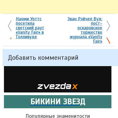
Наоми Уоттс
Эван Рэйчел Вуд:
посетила
пост-
светский раут
оскаровское
«Vanity Fair» в
торжество
Голливуде
журнала «Vanity
Fair»
Добавить комментарий
БИКИНИ ЗВЕЗД
Популярные знаменитости