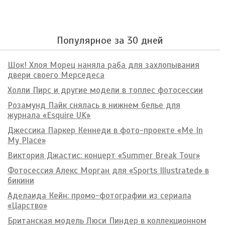
Популярное за 30 дней
Шок! Хлоя Морец наняла раба для захлопывания
двери своего Мерседеса
Холли Пирс и другие модели в топлес фотосессии
Розамунд Пайк снялась в нижнем белье для
журнала «Esquire UK»
Джессика Паркер Кеннеди в фото-проекте «Me In
My Place»
Виктория Джастис: концерт «Summer Break Tour»
Фотосессия Алекс Морган для «Sports Illustrated» в
бикини
Аделаида Кейн: промо-фотографии из сериала
«Царство»
Британская модель Люси Пиндер в коллекционном