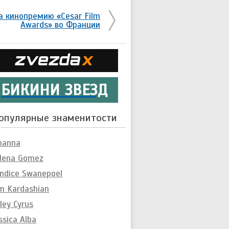
а кинопремию «Cesar Film
Awards» во Франции
БИКИНИ ЗВЕЗД
опулярные знаменитости
hanna
lena Gomez
ndice Swanepoel
m Kardashian
ley Cyrus
ssica Alba