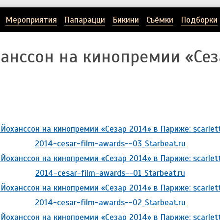
Мероприятия
Папарацци
Бикини
Съёмки
Подборки
ханссон на кинопремии «Сез