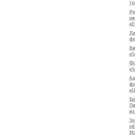
то
Ро
ни
«E
Дж
фо
Ви
«S
Фо
«S
Ад
фо
«Ц
Бр
Пи
из
Зо
об
Ma