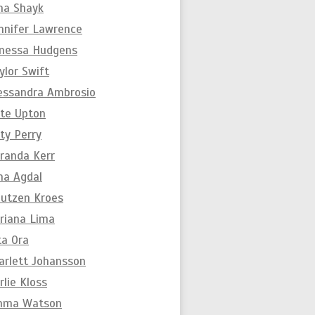
ina Shayk
nnifer Lawrence
nessa Hudgens
ylor Swift
essandra Ambrosio
te Upton
ty Perry
randa Kerr
na Agdal
utzen Kroes
riana Lima
ta Ora
arlett Johansson
rlie Kloss
mma Watson