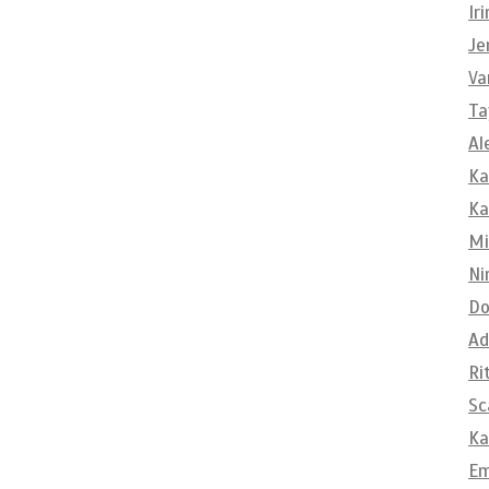
Ir
Je
Va
Ta
Al
Ka
Ka
Mi
Ni
Do
Ad
Ri
Sc
Ka
E