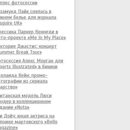
плес фотосессии
замунд Пайк снялась в
жнем белье для журнала
squire UK»
ессика Паркер Кеннеди в
то-проекте «Me In My Place»
ктория Джастис: концерт
ummer Break Tour»
тосессия Алекс Морган для
ports Illustrated» в бикини
елаида Кейн: промо-
тографии из сериала
арство»
итанская модель Люси
ндер в коллекционном
дании «Nuts»
и Дойч: юная актриса на
ложке мартовского «Bello
gazine»