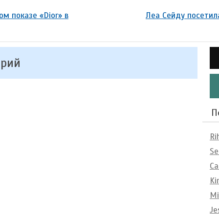
м показе «Dior» в
Леа Сейду посетил
арий
П
Ri
Se
Ca
Ki
Mi
Je