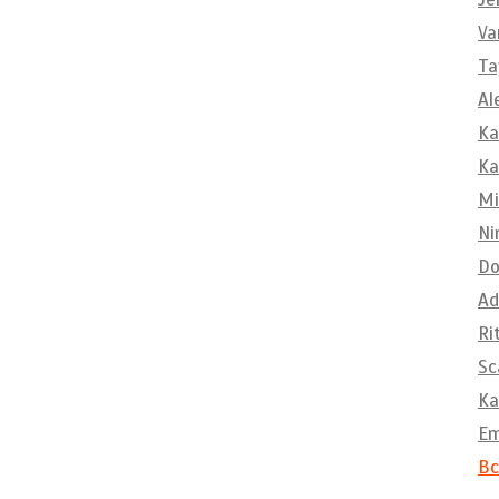
Va
Ta
Al
Ka
Ka
Mi
Ni
Do
Ad
Ri
Sc
Ka
E
Вс