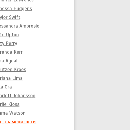
nessa Hudgens
ylor Swift
essandra Ambrosio
te Upton
ty Perry
randa Kerr
na Agdal
utzen Kroes
riana Lima
ta Ora
arlett Johansson
rlie Kloss
mma Watson
е знаменитости