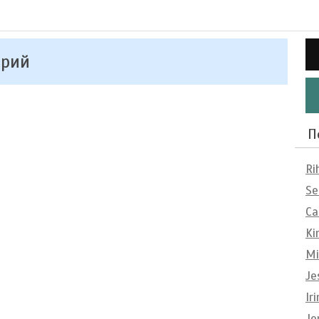
арий
П
Ri
Se
Ca
Ki
Mi
Je
Ir
Je