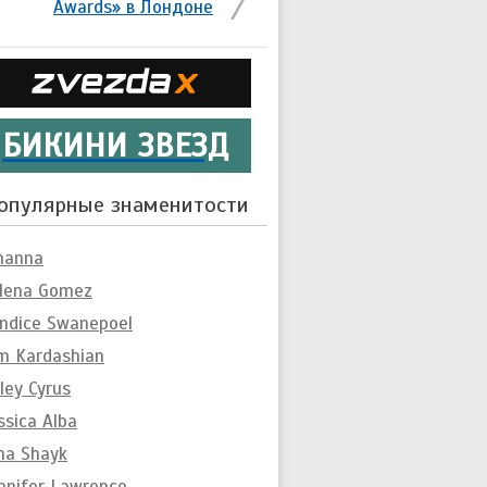
Awards» в Лондоне
БИКИНИ ЗВЕЗД
опулярные знаменитости
hanna
lena Gomez
ndice Swanepoel
m Kardashian
ley Cyrus
ssica Alba
ina Shayk
nnifer Lawrence