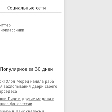
Социальные сети
иттер
ноклассники
Популярное за 30 дней
к! Хлоя Морец наняла раба
я захлопывания двери своего
ерседеса
лли Пирс и другие модели в
плес фотосессии
замунд Пайк снялась в