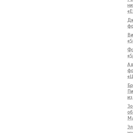
ни
«E
Дж
фо
Ви
«S
Фо
«S
Ад
фо
«Ц
Бр
Пи
из
Зо
об
Ma
Эл
жу