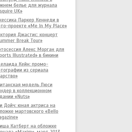
жнем белье для журнала
squire UK»
ессика Паркер Кеннеди в
то-проекте «Me In My Place»
ктория Джастис: концерт
ummer Break Tour»
тосессия Алекс Морган для
ports Illustrated» в бикини
елаида Кейн: промо-
тографии из сериала
арство»
итанская модель Люси
ндер в коллекционном
дании «Nuts»
и Дойч: юная актриса на
ложке мартовского «Bello
gazine»
иша Катберт на обложке
рнала «Maxim», март 2013