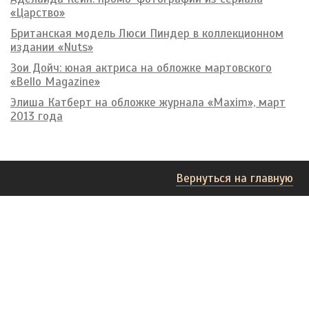
«Царство»
Британская модель Люси Пиндер в коллекционном
издании «Nuts»
Зои Дойч: юная актриса на обложке мартовского
«Bello Magazine»
Элиша Катберт на обложке журнала «Maxim», март
2013 года
Вернуться на главную