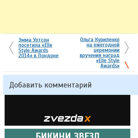
Ольга Куриленко
Эмма Уотсон
на ежегодной
посетила «Elle
церемонии
Style Awards
вручения наград
2014» в Лондоне
«Elle Style
Awards»
Добавить комментарий
БИКИНИ ЗВЕЗД