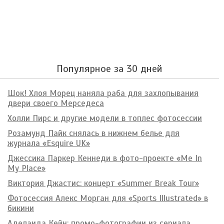
Популярное за 30 дней
Шок! Хлоя Морец наняла раба для захлопывания
двери своего Мерседеса
Холли Пирс и другие модели в топлес фотосессии
Розамунд Пайк снялась в нижнем белье для
журнала «Esquire UK»
Джессика Паркер Кеннеди в фото-проекте «Me In
My Place»
Виктория Джастис: концерт «Summer Break Tour»
Фотосессия Алекс Морган для «Sports Illustrated» в
бикини
Аделаида Кейн: промо-фотографии из сериала