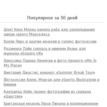
Популярное за 30 дней
Шок! Хлоя Морец наняла раба для захлопывания
двери своего Мерседеса
Холли Пирс и другие модели в топлес фотосессии
Розамунд Пайк снялась в нижнем белье для
журнала «Esquire UK»
Джессика Паркер Кеннеди в фото-проекте «Me In
My Place»
Виктория Джастис: концерт «Summer Break Tour»
Фотосессия Алекс Морган для «Sports Illustrated» в
бикини
Аделаида Кейн: промо-фотографии из сериала
«Царство»
Британская модель Люси Пиндер в коллекционном