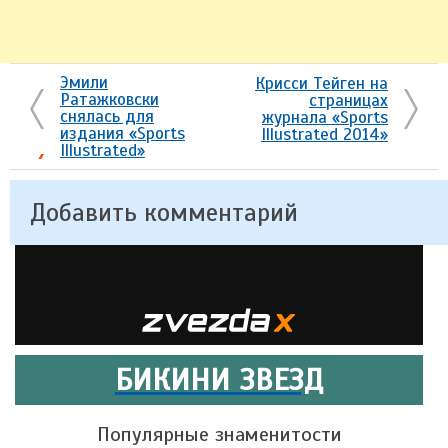
Эмили
Крисси Тейген на
Ратажковски
страницах
снялась для
журнала «Sports
издания «Sports
Illustrated 2014»
Illustrated»
Добавить комментарий
БИКИНИ ЗВЕЗД
Популярные знаменитости