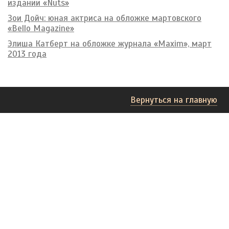
издании «Nuts»
Зои Дойч: юная актриса на обложке мартовского
«Bello Magazine»
Элиша Катберт на обложке журнала «Maxim», март
2013 года
Вернуться на главную