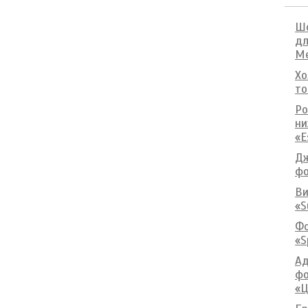
Шо
дл
М
Хо
то
Ро
ни
«E
Дж
фо
Ви
«S
Фо
«S
Ад
фо
«Ц