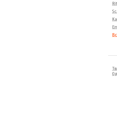
Ri
Sc
Ka
E
Вс
Тв
Од