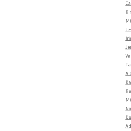
Ca
Ki
Mi
Je
Ir
Je
Va
Ta
Al
Ka
Ka
Mi
Ni
Do
Ad