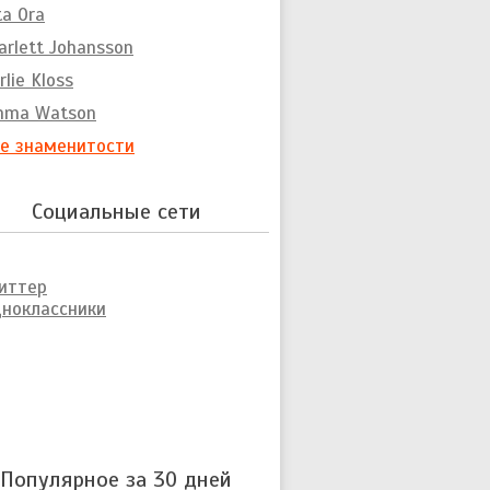
ta Ora
arlett Johansson
rlie Kloss
mma Watson
е знаменитости
Социальные сети
иттер
ноклассники
Популярное за 30 дней