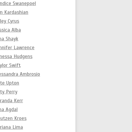
ndice Swanepoel
m Kardashian
ley Cyrus
ssica Alba
ina Shayk
nnifer Lawrence
nessa Hudgens
ylor Swift
essandra Ambrosio
te Upton
ty Perry
randa Kerr
na Agdal
utzen Kroes
riana Lima