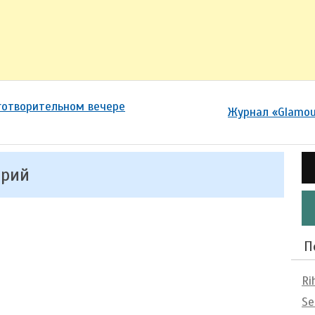
готворительном вечере
Журнал «Glamou
арий
П
Ri
Se