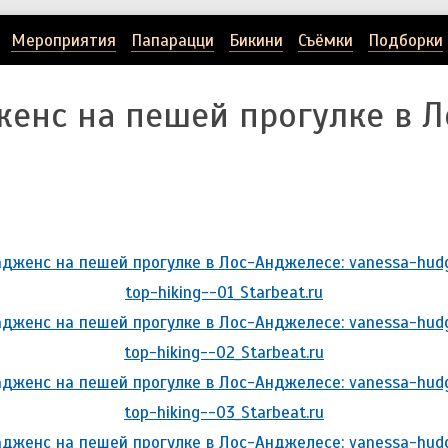
Мероприятия
Папарацци
Бикини
Съёмки
Подборки
женс на пешей прогулке в Л