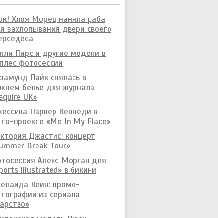
к! Хлоя Морец наняла раба
я захлопывания двери своего
ерседеса
лли Пирс и другие модели в
плес фотосессии
замунд Пайк снялась в
жнем белье для журнала
squire UK»
ессика Паркер Кеннеди в
то-проекте «Me In My Place»
ктория Джастис: концерт
ummer Break Tour»
тосессия Алекс Морган для
ports Illustrated» в бикини
елаида Кейн: промо-
тографии из сериала
арство»