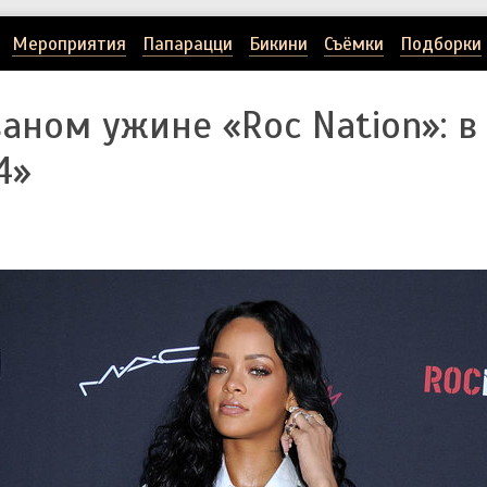
Мероприятия
Папарацци
Бикини
Съёмки
Подборки
ваном ужине «Roc Nation»: 
4»