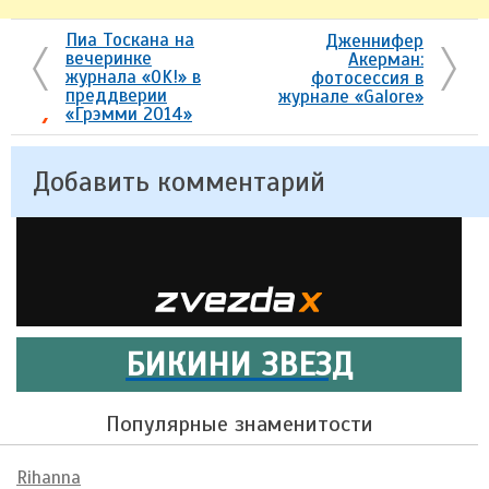
Пиа Тоскана на
Дженнифер
вечеринке
Акерман:
журнала «OK!» в
фотосессия в
преддверии
журнале «Galore»
«Грэмми 2014»
Добавить комментарий
БИКИНИ ЗВЕЗД
Популярные знаменитости
Rihanna