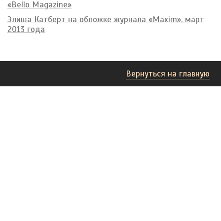
«Bello Magazine»
Элиша Катберт на обложке журнала «Maxim», март
2013 года
Вернуться на главную