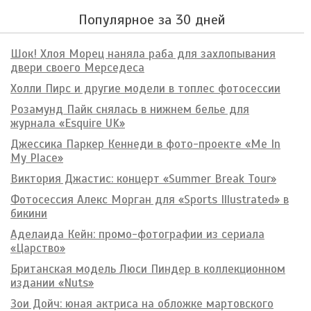
Популярное за 30 дней
Шок! Хлоя Морец наняла раба для захлопывания
двери своего Мерседеса
Холли Пирс и другие модели в топлес фотосессии
Розамунд Пайк снялась в нижнем белье для
журнала «Esquire UK»
Джессика Паркер Кеннеди в фото-проекте «Me In
My Place»
Виктория Джастис: концерт «Summer Break Tour»
Фотосессия Алекс Морган для «Sports Illustrated» в
бикини
Аделаида Кейн: промо-фотографии из сериала
«Царство»
Британская модель Люси Пиндер в коллекционном
издании «Nuts»
Зои Дойч: юная актриса на обложке мартовского