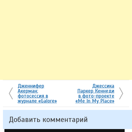
Дженнифер
Джессика
Акерман:
Паркер Кеннеди
фотосессия в
в фото-проекте
журнале «Galore»
«Me In My Place»
Добавить комментарий