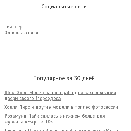
Социальные сети
Твиттер
Одноклассники
Популярное за 30 дней
Шок! Хлоя Морец наняла раба для захлопывания
двери своего Мерседеса
Холли Пирс и другие модели в топлес фотосессии
Розамунд Пайк снялась в нижнем белье для
журнала «Esquire UK»
Джессика Паркер Кеннеди в фото-проекте «Me In