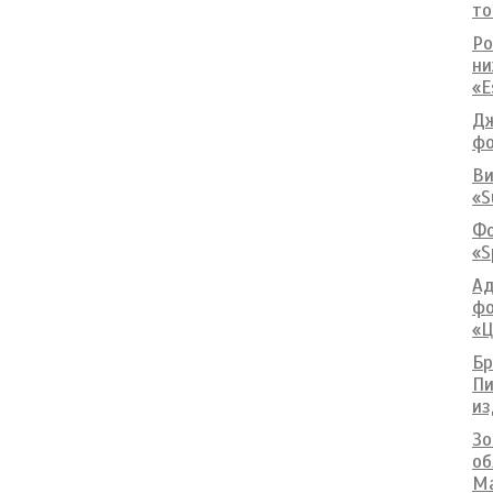
то
Ро
ни
«E
Дж
фо
Ви
«S
Фо
«S
Ад
фо
«Ц
Бр
Пи
из
Зо
об
Ma