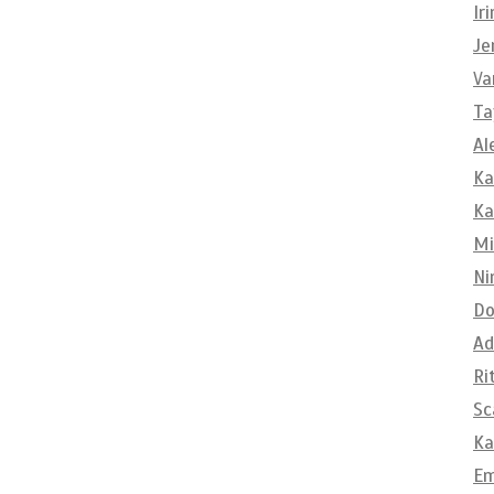
Ir
Je
Va
Ta
Al
Ka
Ka
Mi
Ni
Do
Ad
Ri
Sc
Ka
E