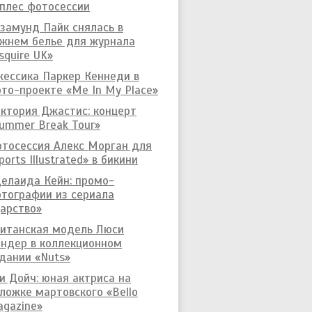
плес фотосессии
замунд Пайк снялась в
жнем белье для журнала
squire UK»
ессика Паркер Кеннеди в
то-проекте «Me In My Place»
ктория Джастис: концерт
ummer Break Tour»
тосессия Алекс Морган для
ports Illustrated» в бикини
елаида Кейн: промо-
тографии из сериала
арство»
итанская модель Люси
ндер в коллекционном
дании «Nuts»
и Дойч: юная актриса на
ложке мартовского «Bello
gazine»