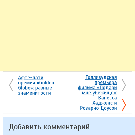
Голливудская
Афте-пати
премьера
премии «Golden
фильма «Подари
Globe»: разные
мне убежище»:
знаменитости
Ванесса
Хадженс и
Розарио Доусон
Добавить комментарий