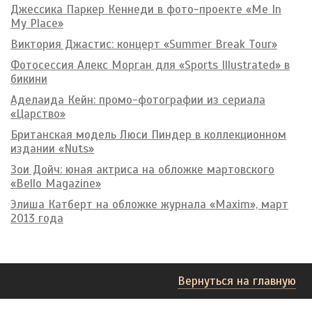
Джессика Паркер Кеннеди в фото-проекте «Me In
My Place»
Виктория Джастис: концерт «Summer Break Tour»
Фотосессия Алекс Морган для «Sports Illustrated» в
бикини
Аделаида Кейн: промо-фотографии из сериала
«Царство»
Британская модель Люси Пиндер в коллекционном
издании «Nuts»
Зои Дойч: юная актриса на обложке мартовского
«Bello Magazine»
Элиша Катберт на обложке журнала «Maxim», март
2013 года
Вернуться на главную