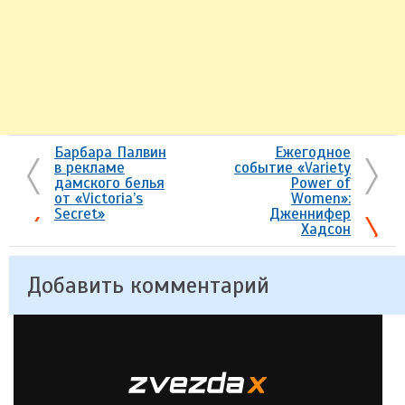
Барбара Палвин
Ежегодное
в рекламе
событие «Variety
дамского белья
Power of
от «Victoria’s
Women»:
Secret»
Дженнифер
Хадсон
Добавить комментарий