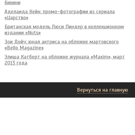
бикини
Аделаида Кейн: промо-фотографии из сериала
«Царство»
Британская модель Люси Пиндер в коллекционном
издании «Nuts»
Зои Дойч: юная актриса на обложке мартовского
«Bello Magazine»
Элиша Катберт на обложке журнала «Maxim», март
2013 года
Вернуться на главную