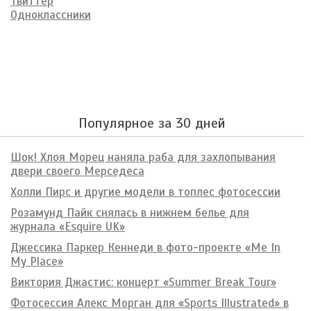
Твиттер
Одноклассники
Популярное за 30 дней
Шок! Хлоя Морец наняла раба для захлопывания
двери своего Мерседеса
Холли Пирс и другие модели в топлес фотосессии
Розамунд Пайк снялась в нижнем белье для
журнала «Esquire UK»
Джессика Паркер Кеннеди в фото-проекте «Me In
My Place»
Виктория Джастис: концерт «Summer Break Tour»
Фотосессия Алекс Морган для «Sports Illustrated» в