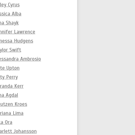
ley Cyrus
ssica Alba
ina Shayk
nnifer Lawrence
nessa Hudgens
ylor Swift
essandra Ambrosio
te Upton
ty Perry
randa Kerr
na Agdal
utzen Kroes
riana Lima
ta Ora
arlett Johansson