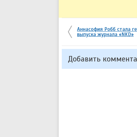
Аннасофия Робб стала ге
выпуска журнала «NKD»
Добавить коммент