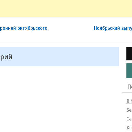
роиней октябрьского
Ноябрьский выпу
арий
П
Ri
Se
Ca
Ki