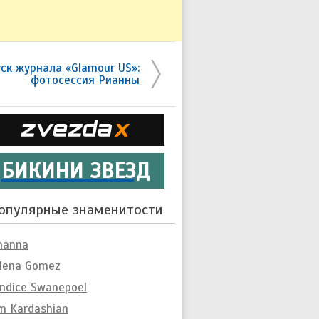
ск журнала «Glamour US»:
фотосессия Рианны
БИКИНИ ЗВЕЗД
опулярные знаменитости
hanna
lena Gomez
ndice Swanepoel
m Kardashian