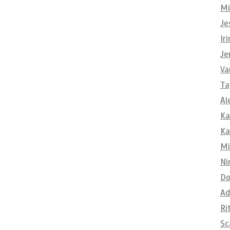
Mi
Je
Ir
Je
Va
Ta
Al
Ka
Ka
Mi
Ni
Do
Ad
Ri
Sc