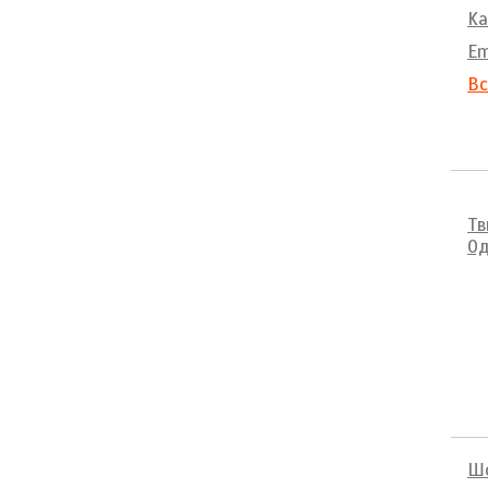
Ka
E
Вс
Тв
Од
Шо