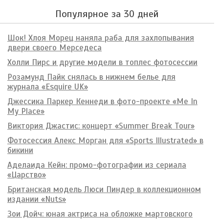
Популярное за 30 дней
Шок! Хлоя Морец наняла раба для захлопывания
двери своего Мерседеса
Холли Пирс и другие модели в топлес фотосессии
Розамунд Пайк снялась в нижнем белье для
журнала «Esquire UK»
Джессика Паркер Кеннеди в фото-проекте «Me In
My Place»
Виктория Джастис: концерт «Summer Break Tour»
Фотосессия Алекс Морган для «Sports Illustrated» в
бикини
Аделаида Кейн: промо-фотографии из сериала
«Царство»
Британская модель Люси Пиндер в коллекционном
издании «Nuts»
Зои Дойч: юная актриса на обложке мартовского