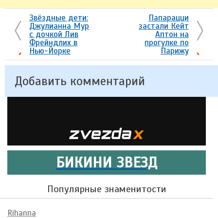
Звёздные дети:
Папарацци
Джулианна Мур
застали Кейт
с дочкой Лив
Аптон на
Фрейндлих в
прогулке по
Нью-Йорке
Парижу
Добавить комментарий
БИКИНИ ЗВЕЗД
Популярные знаменитости
Rihanna