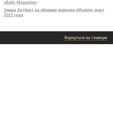
«Bello Magazine»
Элиша Катберт на обложке журнала «Maxim», март
2013 года
Вернуться на главную