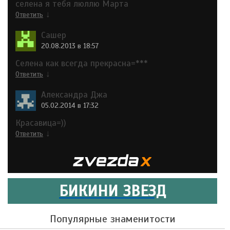
селена я тебя люллю Марта
↓
Ответить
Сашер
20.08.2013 в 18:57
Селена как всегда прекрасна=***
↓
Ответить
Александра Джа
05.02.2014 в 17:32
Красавица=))
↓
Ответить
БИКИНИ ЗВЕЗД
Популярные знаменитости