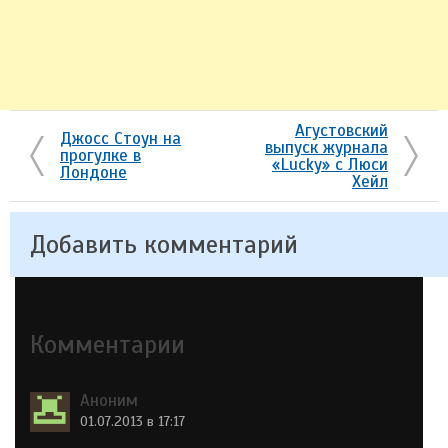
Агустовский
Джосс Стоун на
выпуск журнала
прогулке в
«Lucky» с Люси
Лондоне
Хейл
Добавить комментарий
Комментарии
Аноним
01.07.2013 в 17:17