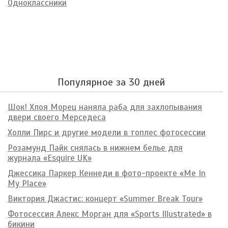
Одноклассники
Популярное за 30 дней
Шок! Хлоя Морец наняла раба для захлопывания
двери своего Мерседеса
Холли Пирс и другие модели в топлес фотосессии
Розамунд Пайк снялась в нижнем белье для
журнала «Esquire UK»
Джессика Паркер Кеннеди в фото-проекте «Me In
My Place»
Виктория Джастис: концерт «Summer Break Tour»
Фотосессия Алекс Морган для «Sports Illustrated» в
бикини