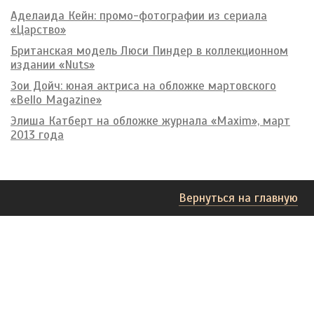
Аделаида Кейн: промо-фотографии из сериала
«Царство»
Британская модель Люси Пиндер в коллекционном
издании «Nuts»
Зои Дойч: юная актриса на обложке мартовского
«Bello Magazine»
Элиша Катберт на обложке журнала «Maxim», март
2013 года
Вернуться на главную