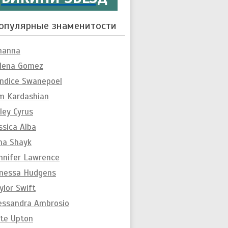
опулярные знаменитости
hanna
lena Gomez
ndice Swanepoel
m Kardashian
ley Cyrus
ssica Alba
ina Shayk
nnifer Lawrence
nessa Hudgens
ylor Swift
essandra Ambrosio
te Upton