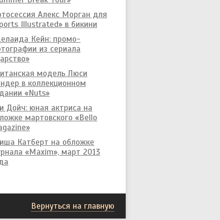
тосессия Алекс Морган для
ports Illustrated» в бикини
елаида Кейн: промо-
тографии из сериала
арство»
итанская модель Люси
ндер в коллекционном
дании «Nuts»
и Дойч: юная актриса на
ложке мартовского «Bello
gazine»
иша Катберт на обложке
рнала «Maxim», март 2013
да
Вернуться на главную