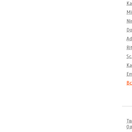
Ka
Mi
Ni
Do
Ad
Ri
Sc
Ka
E
Вс
Тв
Од