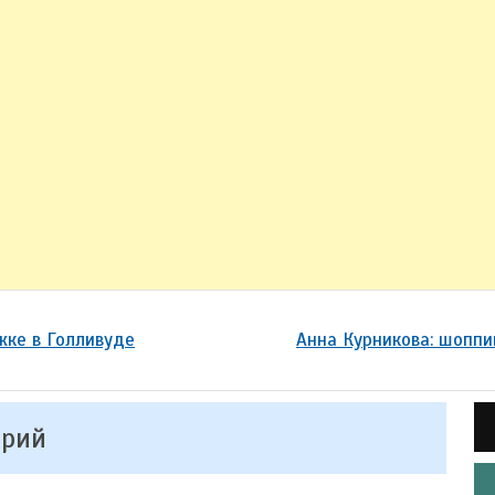
жке в Голливуде
Анна Курникова: шоппи
арий