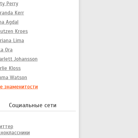
ty Perry
randa Kerr
na Agdal
utzen Kroes
riana Lima
ta Ora
arlett Johansson
rlie Kloss
mma Watson
е знаменитости
Социальные сети
иттер
ноклассники