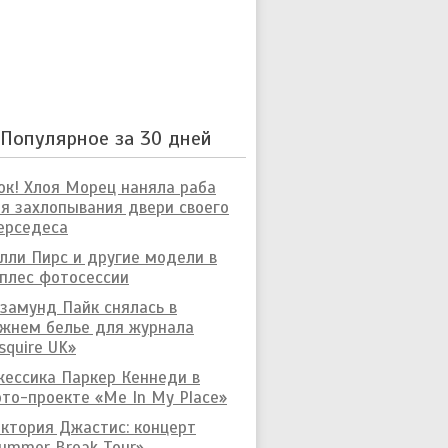
Популярное за 30 дней
к! Хлоя Морец наняла раба
я захлопывания двери своего
ерседеса
лли Пирс и другие модели в
плес фотосессии
замунд Пайк снялась в
жнем белье для журнала
squire UK»
ессика Паркер Кеннеди в
то-проекте «Me In My Place»
ктория Джастис: концерт
ummer Break Tour»