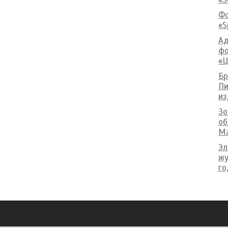
Фо
«S
Ад
фо
«Ц
Бр
Пи
из
Зо
об
Ma
Эл
жу
го