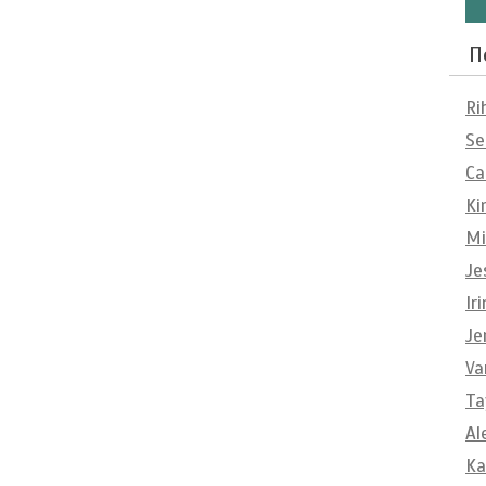
П
Ri
Se
Ca
Ki
Mi
Je
Ir
Je
Va
Ta
Al
Ka