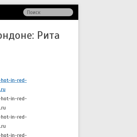
ондоне: Рита